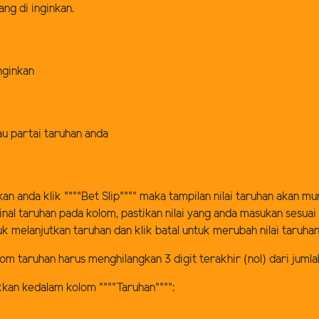
ang di inginkan.
inginkan
u partai taruhan anda
kan anda klik """"Bet Slip"""" maka tampilan nilai taruhan akan m
nal taruhan pada kolom, pastikan nilai yang anda masukan sesua
ntuk melanjutkan taruhan dan klik batal untuk merubah nilai taruhan
m taruhan harus menghilangkan 3 digit terakhir (nol) dari jumla
kan kedalam kolom """"Taruhan"""":