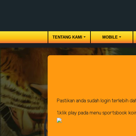
TENTANG KAMI
MOBILE
Pastikan anda sudah login terlebih d
1.klik play pada menu sportsbook ko