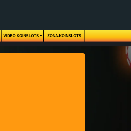
Y
VIDEO KOINSLOTS
ZONA-KOINSLOTS