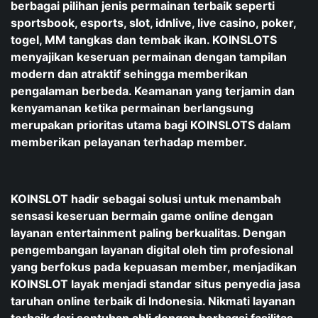
berbagai pilihan jenis permainan terbaik seperti
sportsbook, esports, slot, idnlive, live casino, poker,
togel, MM tangkas dan tembak ikan. KOINSLOTS
menyajikan keseruan permainan dengan tampilan
modern dan atraktif sehingga memberikan
pengalaman berbeda. Keamanan yang terjamin dan
kenyamanan ketika permainan berlangsung
merupakan prioritas utama bagi KOINSLOTS dalam
memberikan pelayanan terhadap member.
KOINSLOT hadir sebagai solusi untuk menambah
sensasi keseruan bermain game online dengan
layanan entertainment paling berkualitas. Dengan
pengembangan layanan digital oleh tim profesional
yang berfokus pada kepuasan member, menjadikan
KOINSLOT layak menjadi standar situs penyedia jasa
taruhan online terbaik di Indonesia. Nikmati layanan