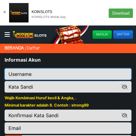
×
KOINSLOTS
Download
KOINSLOTS Mobile App
MASUK
DAFTAR
Daftar
BERANDA
Informasi Akun
Wajib Kombinasi Huruf kecil & Angka, .
Minimal karakter adalah 8. Contoh : strong89