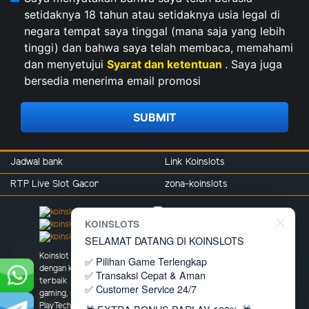
setidaknya 18 tahun atau setidaknya usia legal di
negara tempat saya tinggal (mana saja yang lebih
tinggi) dan bahwa saya telah membaca, memahami
dan menyetujui
Syarat dan ketentuan
. Saya juga
bersedia menerima email promosi
SUBMIT
Jadwal bank
Link Koinslots
RTP Live Slot Gacor
zona-koinslots
KOINSLOTS
SELAMAT DATANG DI KOINSLOTS
Koinslot menghadirkan beberapa permainan live casino
✅ Pilihan Game Terlengkap
dengan kerjasama melalui beberapa provider judi online
✅ Transaksi Cepat & Aman
terbaik di dunia, misalnya pragmatic play, evolution
✅ Customer Service 24/7
gaming, sbobet casino, WM Casino, Sexy Gaming, eBet,
PlayTech, dan berbagai macam jenis provider terbaik